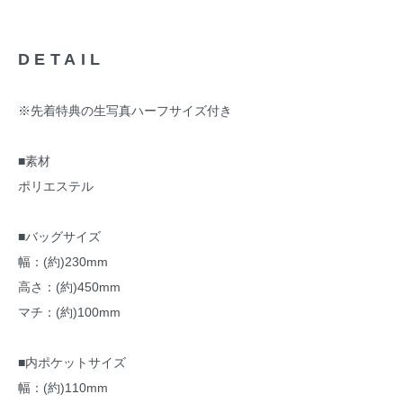
DETAIL
※先着特典の生写真ハーフサイズ付き
■素材
ポリエステル
■バッグサイズ
幅：(約)230mm
高さ：(約)450mm
マチ：(約)100mm
■内ポケットサイズ
幅：(約)110mm