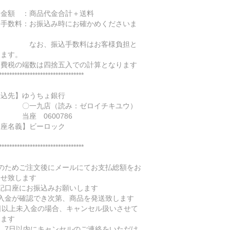
込金額 ：商品代金合計＋送料
込手数料：お振込み時にお確かめくださいま
。
お、振込手数料はお客様負担と
ります。
消費税の端数は四捨五入での計算となります
*********************************
振込先】ゆうちょ銀行
一九店（読み：ゼロイチキユウ）
座 0600786
口座名義】ビーロック
*********************************
念のためご注文後にメールにてお支払総額をお
らせ致します
上記口座にお振込みお願いします
ご入金が確認でき次第、商品を発送致します
7日以上未入金の場合、キャンセル扱いさせて
きます
尚、7日以内にキャンセルのご連絡をいただけ