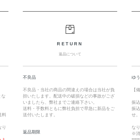
RETURN
返品について
不良品
ゆ
不良品・当社の商品の間違えの場合は当社が負
【
とな
担いたします。配送中の破損などの事故がござ
いましたら、弊社までご連絡下さい。
振
送料・手数料ともに弊社負担で早急に新品をご
振
送料
送付いたします。
せ
な
なり
な
返品期限
※
ぬよ
*****