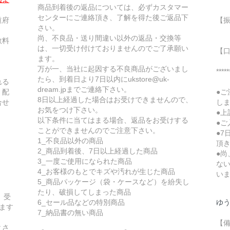
商品到着後の返品については、必ずカスタマー
センターにご連絡頂き、了解を得た後ご返品下
道府
【
さい。
〇
尚、不良品・送り間違い以外の返品・交換等
数料
当
は、一切受け付けておりませんのでご了承願い
【
ます。
万が一、当社に起因する不良商品がございまし
*****
たら、到着日より7日以内にukstore@uk-
れる
dream.jpまでご連絡下さい。
。配
●
8日以上経過した場合はお受けできませんので、
合せ
し
お気をつけ下さい。
●
以下条件に当てはまる場合、返品をお受けする
●
ことができませんのでご注意下さい。
●
1_不良品以外の商品
頂
2_商品到着後、7日以上経過した商品
●
3_一度ご使用になられた商品
な
4_お客様のもとでキズや汚れが生じた商品
い
5_商品パッケージ（袋・ケースなど）を紛失し
たり、破損してしまった商品
、受
6_セール品などの特別商品
ゆう
ます
7_納品書の無い商品
【
とさ