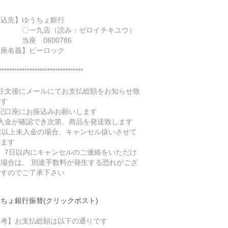
振込先】ゆうちょ銀行
一九店（読み：ゼロイチキユウ）
座 0600786
口座名義】ビーロック
*********************************
ご注文後にメールにてお支払総額をお知らせ致
ます
上記口座にお振込みお願いします
ご入金が確認でき次第、商品を発送致します
7日以上未入金の場合、キャンセル扱いさせて
きます
尚、7日以内にキャンセルのご連絡をいただけ
い場合は、 別途手数料が発生する恐れがござ
ますのでご了承下さい
ちょ銀行振替(クリックポスト)
備考】お支払総額は以下の通りです