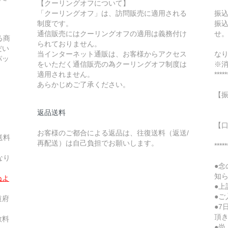
【クーリングオフについて】
「クーリングオフ」は、訪問販売に適用される
振
制度です。
振
通信販売にはクーリングオフの適用は義務付け
せ
る商
られておりません。
な
だい
当インターネット通販は、お客様からアクセス
な
パッ
をいただく通信販売の為クーリングオフ制度は
※
適用されません。
*****
あらかじめご了承ください。
【
〇
返品送料
当
【
お客様のご都合による返品は、往復送料（返送/
送料
再配送）は自己負担でお願いします。
*****
なり
●
知
ぬよ
●
●
道府
●
頂
数料
●