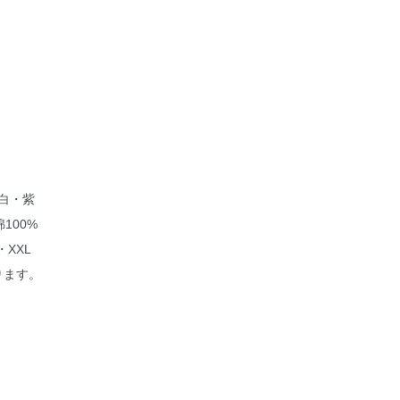
・白・紫
100%
・XXL
ります。