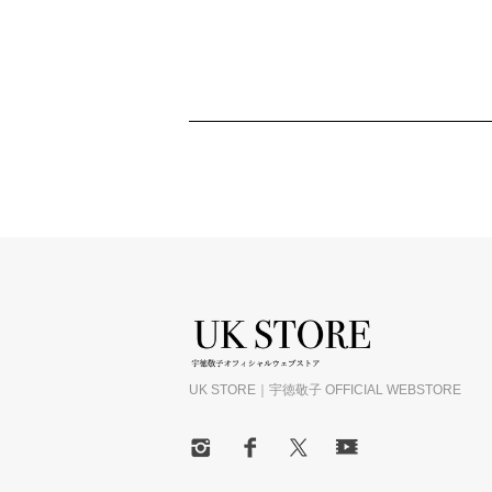
UK STORE｜宇徳敬子 OFFICIAL WEBSTORE