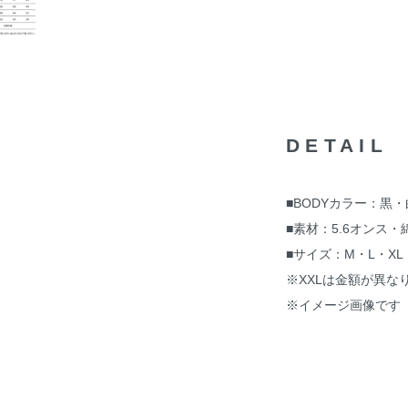
DETAIL
■BODYカラー：黒
■素材：5.6オンス・綿
■サイズ：M・L・XL
※XXLは金額が異な
※イメージ画像です