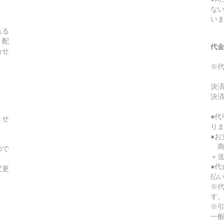
な
い
れる
。配
代
合せ
※
決済
決済
●
ませ
り
●
商品
ので
＋
●
変更
払
※
す
※
一