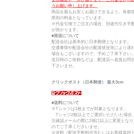
うお願い申し上げます。
商品を最もお安くお届けできるよう、各都
県別の料金となっています。
※代金引換でご注文の場合、別途代引き手
が掛かります。
■発送について
配送会社は基本的に日本郵便となります。
交通事情や配送会社の配達状況等により遅
場合もございますので、予めご了承下さい
送日時のご依頼などは、配達店へ直接お問
下さいませ。
クリックポスト（日本郵便） 最大3cm
■送料について
※Tシャツは1枚までが対象となります。
Tシャツ2枚以上でご選択いただいた場合
注確認メールの際に2個口以上に変更となり
のでご了承くださいませ。
※送料（配送手数料代含む）はお客様負担