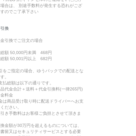
い場合は、 別途手数料が発生する恐れがござ
ますのでご了承下さい
金引換
代金引換でご注文の場合
総額 50,000円未満 468円
総額 50,001円以上 682円
代引をご指定の場合、ゆうパックでの配送とな
ます。
お支払総額は以下の通りです。
代金合計＋送料＋代金引換料(一律265円)
送金料金
代金は商品受け取り時に配送ドライバーへお支
いください。
代引き手数料はお客様ご負担とさせて頂きま
。
引換金額が30万円を超えるものについては、
般書留又はセキュリティサービスとする必要